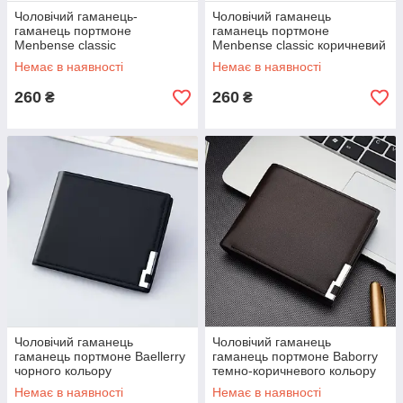
Чоловічий гаманець-
Чоловічий гаманець
гаманець портмоне
гаманець портмоне
Menbense classic
Menbense classic коричневий
коричневий, темно-сірий
Немає в наявності
Немає в наявності
260
260
₴
₴
Чоловічий гаманець
Чоловічий гаманець
гаманець портмоне Baellerry
гаманець портмоне Baborry
чорного кольору
темно-коричневого кольору
Немає в наявності
Немає в наявності