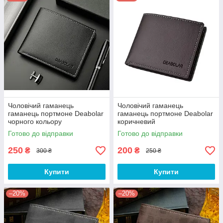
Чоловічий гаманець
Чоловічий гаманець
гаманець портмоне Deabolar
гаманець портмоне Deabolar
чорного кольору
коричневий
Готово до відправки
Готово до відправки
250
200
₴
₴
300 ₴
250 ₴
Купити
Купити
–20%
–20%