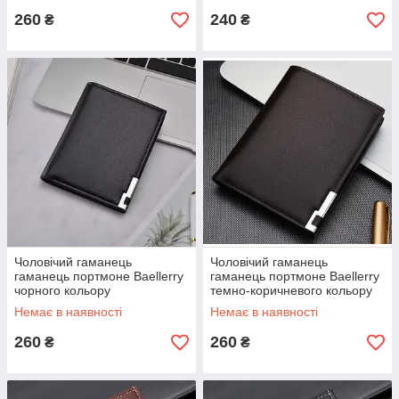
260
240
₴
₴
Чоловічий гаманець
Чоловічий гаманець
гаманець портмоне Baellerry
гаманець портмоне Baellerry
чорного кольору
темно-коричневого кольору
Немає в наявності
Немає в наявності
260
260
₴
₴