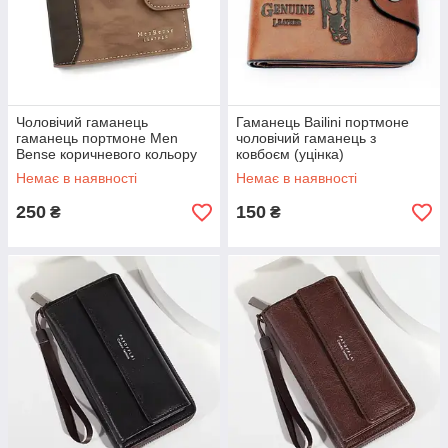
Чоловічий гаманець
Гаманець Bailini портмоне
гаманець портмоне Men
чоловічий гаманець з
Bense коричневого кольору
ковбоєм (уцінка)
Немає в наявності
Немає в наявності
250
150
₴
₴