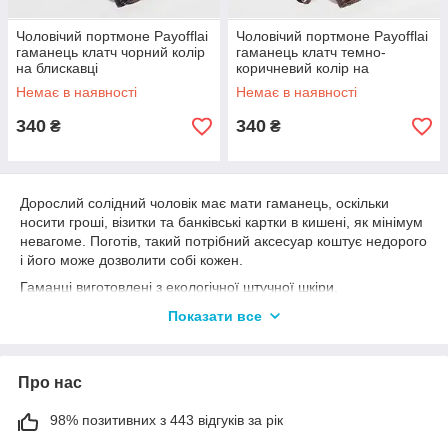
Чоловічий портмоне Payofflai
Чоловічий портмоне Payofflai
гаманець клатч чорний колір
гаманець клатч темно-
на блискавці
коричневий колір на
блискавці
Немає в наявності
Немає в наявності
340
340
₴
₴
Дорослий солідний чоловік має мати гаманець, оскільки
носити гроші, візитки та банківські картки в кишені, як мінімум
невагоме. Поготів, такий потрібний аксесуар коштує недорого
і його може дозволити собі кожен.
Гаманці виготовлені з екологічної штучної шкіри.
Це високотехнологічний матеріал нового покоління, який має
Показати все
високий ступінь міцності. Шкірзам — це недорога
альтернатива шкіряних виробів. Слугують такі вироби досить
добре, а стоять, часом, на лад менше, ніж гаманці з
Про нас
натуральної шкіри.
Щоб замовити чоловічий гаманець — оформіть замовлення,
98% позитивних з 443 відгуків за рік
додавши товар до кошика та дотримуючись інструкцій.