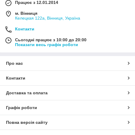
Отправим будь-який, зручний Вам, служби доставки: Новою
Працює з 12.01.2014
Пощой, УкрПікою або Rozetka.
м. Вінниця
Наш інтернет-магазин понад 10 років продає чоловічі та
Келецкая 122а, Вінниця, Україна
жіночі аксесуари.
Контакти
Також до гаманця на нашому сайті, можете придивитися
собі
Чоловічий годинник
. Якщо замовляти відразу кілька
Сьогодні працює з 10:00 до 20:00
товарів, можна заощадити на доставці.
Показати весь графік роботи
Також у нас є аксесуари для жінок:
Жіночі гаманці
,
Про нас
Жіночі сумочки
,
Жіночий годинник
Контакти
Доставка та оплата
Графік роботи
Повна версія сайту