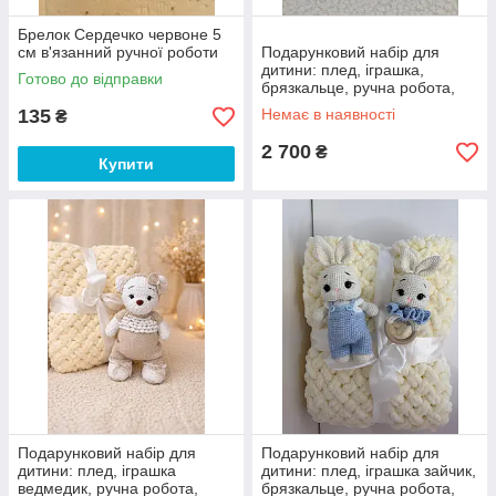
Брелок Сердечко червоне 5
см в'язанний ручної роботи
Подарунковий набір для
дитини: плед, іграшка,
Готово до відправки
брязкальце, ручна робота,
амігурумі, HANDMADE
135
Немає в наявності
₴
2 700
₴
Купити
Подарунковий набір для
Подарунковий набір для
дитини: плед, іграшка
дитини: плед, іграшка зайчик,
ведмедик, ручна робота,
брязкальце, ручна робота,