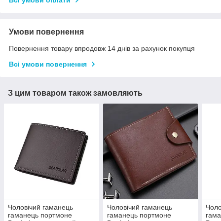
Всі умови оплати
Умови повернення
Повернення товару впродовж 14 днів за рахунок покупця
Всі умови повернення
З цим товаром також замовляють
Чоловічий гаманець
Чоловічий гаманець
Чоло
гаманець портмоне
гаманець портмоне
гам