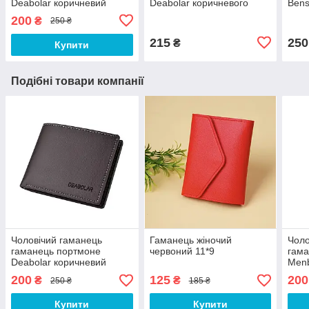
Deabolar коричневий
Deabolar коричневого
Bens
кольору
коль
200
₴
250 ₴
215
250
₴
Купити
Подібні товари компанії
Чоловічий гаманець
Гаманець жіночий
Чоло
гаманець портмоне
червоний 11*9
гама
Deabolar коричневий
Menb
кори
200
125
200
₴
₴
250 ₴
185 ₴
Купити
Купити