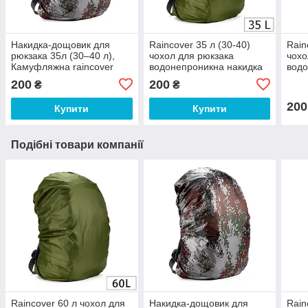
Накидка-дощовик для
Raincover 35 л (30-40)
Rain
рюкзака 35л (30–40 л),
чохол для рюкзака
чохо
Камуфляжна raincover
водонепроникна накидка
водо
водонепроникний чохол
на рюкзак кавер чохол від
на р
200
200
₴
₴
для рюкзака
дощу
дощ
200
Купити
Купити
Подібні товари компанії
Raincover 60 л чохол для
Накидка-дощовик для
Rain