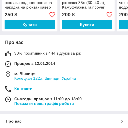
рюкзака водонепроникна
рюкзака 35л (30–40 л),
чохо
накидка на рюкзак кавер
Камуфляжна raincover
водо
чохол від дощу
водонепроникний чохол
на р
250
200
200
₴
₴
для рюкзака
дощ
Купити
Купити
Про нас
98% позитивних з 444 відгуків за рік
Працює з 12.01.2014
м. Вінниця
Келецкая 122а, Вінниця, Україна
Контакти
Сьогодні працює з 11:00 до 18:00
Показати весь графік роботи
Про нас