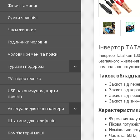
Жіночі гаманці
Сумки чоловічі
Часы женские
Годинники чоловічі
Інвертор TATA
Чоловічі ремені та пояси
Інвертор Tataliken 1
безпечного живлення 
Туризм і подорожі
номінальної потужнос
Також обладна
TV і відеотехніка
Захист від пере
Захист від коро
USB накопичувачі, карти
Захист від пере
пам'яті
Захист від зниж
Аксесуари для екшн-камери
Характеристик
Форма сигналу н
Штативи для телефонів
Пікова потужніс
Номінальна поту
Комп'ютерні миші
Частота: 50Hz;