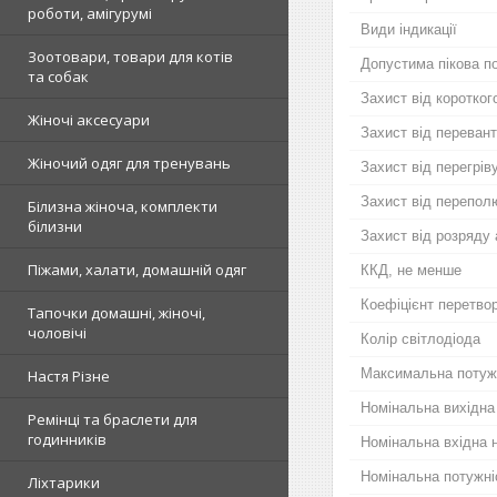
роботи, амігурумі
Види індикації
Зоотовари, товари для котів
Допустима пікова п
та собак
Захист від коротког
Жіночі аксесуари
Захист від переван
Жіночий одяг для тренувань
Захист від перегрів
Захист від перепол
Білизна жіноча, комплекти
білизни
Захист від розряду
Піжами, халати, домашній одяг
ККД, не менше
Коефіцієнт перетво
Тапочки домашні, жіночі,
чоловічі
Колір світлодіода
Максимальна потуж
Настя Різне
Номінальна вихідна
Ремінці та браслети для
годинників
Номінальна вхідна 
Номінальна потужні
Ліхтарики