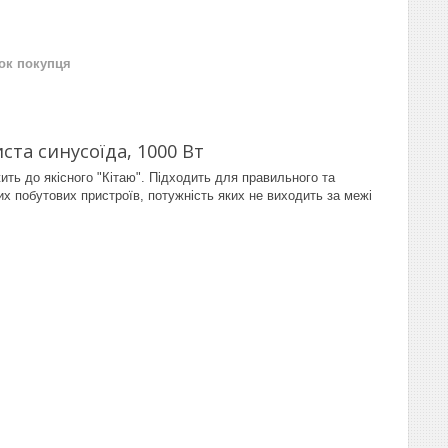
нок покупця
та синусоїда, 1000 Вт
ть до якісного "Кітаю". Підходить для правильного та
их побутових пристроїв, потужність яких не виходить за межі