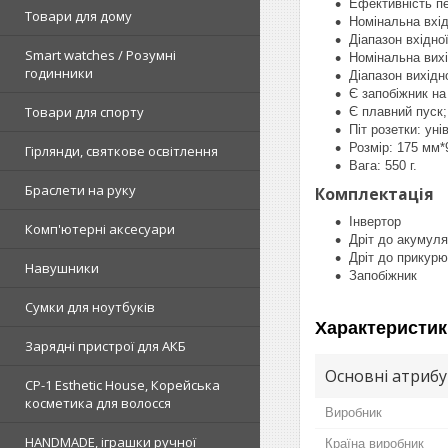
Ефективність п
Товари для дому
Номінальна вхід
Діапазон вхідно
Smart watches / Розумні
Номінальна вихі
годинники
Діапазон вихідн
Є запобіжник на
Товари для спорту
Є плавний пуск;
Піт розетки: ун
Розмір: 175 мм*
Гірлянди, святкове освітлення
Вага: 550 г.
Браслети на руку
Комплектація
Інвертор
Комп'ютерні аксесуари
Дріт до акумул
Дріт до прикур
Навушники
Запобіжник
Сумки для ноутбуків
Характеристик
Зарядні пристрої для АКБ
Основні атриб
CP-1 Esthetic House, Корейська
косметика для волосся
Виробник
HANDMADE, іграшки ручної
Країна виробник