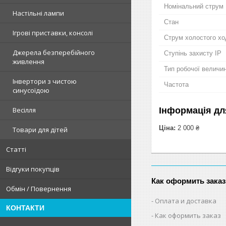
Номінальний струм
Настільні лампи
Стан
Ігрові приставки, консолі
Струм холостого хо
Джерела безперебійного
Ступінь захисту IP
живлення
Тип робочої величи
Інвертори з чистою
Частота
синусоїдою
Інформація дл
Весілля
Ціна:
2 000 ₴
Товари для дітей
Статті
Відгуки покупців
Как оформить заказ
Обмін / Повернення
Оплата и доставка
КОНТАКТИ
Как оформить заказ