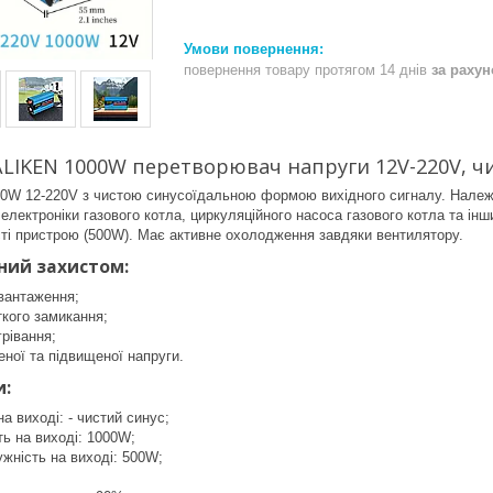
повернення товару протягом 14 днів
за раху
LIKEN 1000W перетворювач напруги 12V-220V, чис
000W 12-220V з чистою синусоїдальною формою вихідного сигналу. Належи
електроніки газового котла, циркуляційного насоса газового котла та інш
ті пристрою (500W). Має активне охолодження завдяки вентилятору.
ний захистом:
вантаження;
ткого замикання;
грівання;
еної та підвищеної напруги.
и:
а виході: - чистий синус;
ть на виході: 1000W;
жність на виході: 500W;