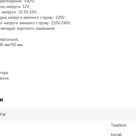
еретворення: >90%;
на напруга: 12V;
ї напруги: 10,5V-15V;
дна напруга змінного струму: 220V;
ої напруги змінного струму: 210V-240V;
 випадок короткого замикання;
іверсальна;
95 мм*50 мм;
ятора
ювача
и
ути
Tataliken
Китай