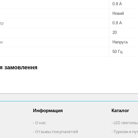
0.8 А
Новий
ду
0.8 А
20
ни
Напруга
50 Гц
я замовлення
Информация
Каталог
О нас
LED светил
Отзывы покупалетей
Туризм и п