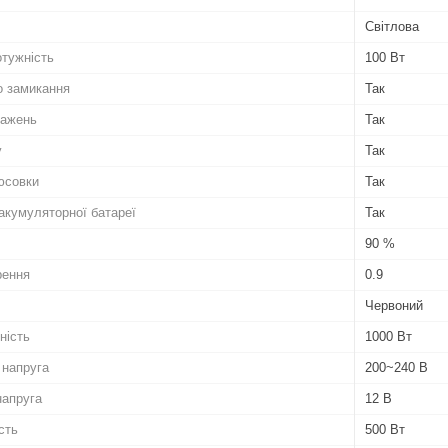
Світлова
отужність
100 Вт
о замикання
Так
тажень
Так
у
Так
юсовки
Так
 акумуляторної батареї
Так
90 %
рення
0.9
Червоний
ність
1000 Вт
 напруга
200~240 В
напруга
12 В
сть
500 Вт