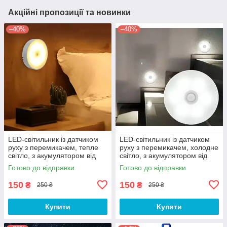
Акційні пропозиції та новинки
–40%
–40%
LED-світильник із датчиком
LED-світильник із датчиком
руху з перемикачем, тепле
руху з перемикачем, холодне
світло, з акумулятором від
світло, з акумулятором від
USB нічник, що
USB нічник, що
Готово до відправки
Готово до відправки
перезаряджається,
перезаряджається,
автономний
автономний
150
150
₴
₴
250 ₴
250 ₴
Купити
Купити