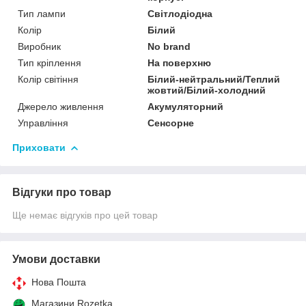
Тип лампи
Світлодіодна
Колір
Білий
Виробник
No brand
Тип кріплення
На поверхню
Колір світіння
Білий-нейтральний/Теплий
жовтий/Білий-холодний
Джерело живлення
Акумуляторний
Управління
Сенсорне
Приховати
Відгуки про товар
Ще немає відгуків про цей товар
Умови доставки
Нова Пошта
Магазини Rozetka