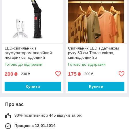
LED-світильник з
Світильник LED з датчиком
акумулятором аварійний
руху 30 см Тепле світло,
ліхтарик світодіодний
світлодіодний з
акумулятором USB нічник,
Готово до відправки
Готово до відправки
що перезаряджається
200
175
₴
₴
230 ₴
200 ₴
Купити
Купити
Про нас
98% позитивних з 445 відгуків за рік
Працює з 12.01.2014