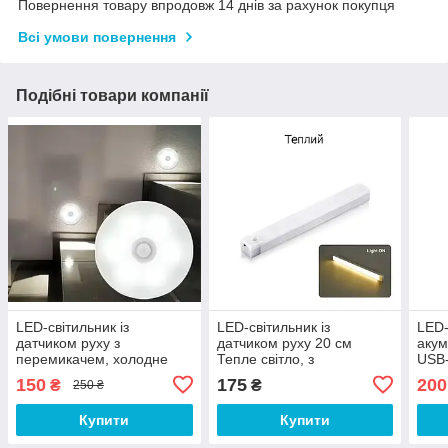
Повернення товару впродовж 14 днів за рахунок покупця
Всі умови повернення
Подібні товари компанії
LED-світильник із
LED-світильник із
LED-
датчиком руху з
датчиком руху 20 см
акум
перемикачем, холодне
Тепле світло, з
USB-
світло, з акумулятором від
акумулятором від USB
пере
150
175
200
₴
₴
250 ₴
USB нічник, що
нічник, що
авто
перезаряджається,
перезаряджається
аку
Купити
Купити
автономний
автономний