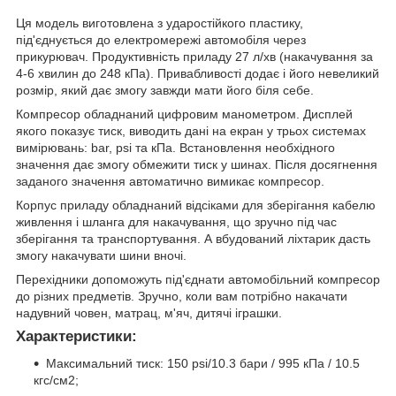
Ця модель виготовлена з ударостійкого пластику,
під'єднується до електромережі автомобіля через
прикурювач. Продуктивність приладу 27 л/хв (накачування за
4-6 хвилин до 248 кПа). Привабливості додає і його невеликий
розмір, який дає змогу завжди мати його біля себе.
Компресор обладнаний цифровим манометром. Дисплей
якого показує тиск, виводить дані на екран у трьох системах
вимірювань: bar, psi та кПа. Встановлення необхідного
значення дає змогу обмежити тиск у шинах. Після досягнення
заданого значення автоматично вимикає компресор.
Корпус приладу обладнаний відсіками для зберігання кабелю
живлення і шланга для накачування, що зручно під час
зберігання та транспортування. А вбудований ліхтарик дасть
змогу накачувати шини вночі.
Перехідники допоможуть під'єднати автомобільний компресор
до різних предметів. Зручно, коли вам потрібно накачати
надувний човен, матрац, м'яч, дитячі іграшки.
Характеристики:
Максимальний тиск: 150 psi/10.3 бари / 995 кПа / 10.5
кгс/см2;