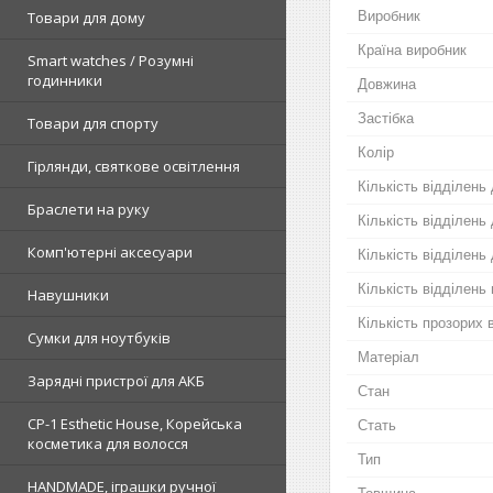
Виробник
Товари для дому
Країна виробник
Smart watches / Розумні
годинники
Довжина
Застібка
Товари для спорту
Колір
Гірлянди, святкове освітлення
Кількість відділень
Браслети на руку
Кількість відділень
Комп'ютерні аксесуари
Кількість відділень
Кількість відділень
Навушники
Кількість прозорих 
Сумки для ноутбуків
Матеріал
Зарядні пристрої для АКБ
Стан
CP-1 Esthetic House, Корейська
Стать
косметика для волосся
Тип
HANDMADE, іграшки ручної