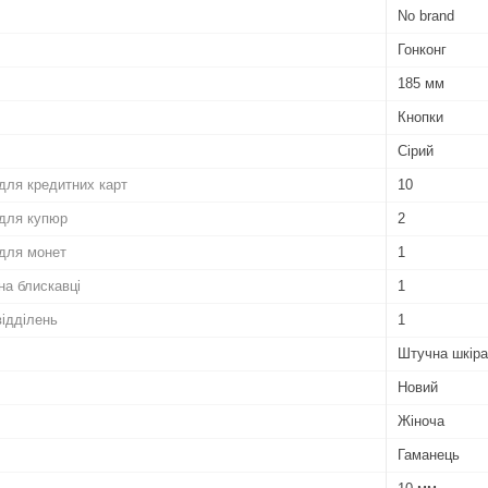
No brand
Гонконг
185 мм
Кнопки
Сірий
 для кредитних карт
10
 для купюр
2
 для монет
1
 на блискавці
1
відділень
1
Штучна шкіра
Новий
Жіноча
Гаманець