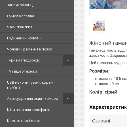
Жіночі гаманці
Сумки чоловічі
Часы женские
Годинники чоловічі
Жіночий гама
Чоловічі ремені та пояси
Гаманець має 2 відді
жорсткості. Закриває
Туризм і подорожі
Цей гаманець чудово 
Розміри:
TV і відеотехніка
ширина: 18,5 см
USB накопичувачі, карти
висота 9 см.
пам'яті
Колір: сірий.
Аксесуари для екшн-камери
Характеристик
Штативи для телефонів
Основні
Комп'ютерні миші