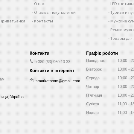
О нас
LED светил
Отзывы покупалетей
Туризм и п
 ПриватБанка
Контакты
Мужские су
Ремни мужс
Товары для
Графік роботи
Понеділок
10:00
2
+380 (63) 960-10-33
Вівторок
10:00
2
Середа
10:00
2
зам
smarketprom@gmail.com
Четвер
10:00
2
Пʼятниця
10:00
2
ниця, Україна
Субота
11:00
1
Неділя
11:00
1