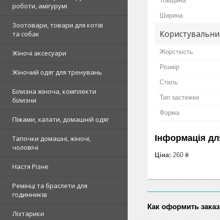
Товщина
роботи, амігурумі
Ширина
Зоотовари, товари для котів
Користувальни
та собак
Жорсткість
Жіночі аксесуари
Розмір
Жіночий одяг для тренувань
Стиль
Білизна жіноча, комплекти
Тип застежки
білизни
Форма
Піжами, халати, домашній одяг
Інформація дл
Тапочки домашні, жіночі,
чоловічі
Ціна:
260 ₴
Настя Різне
Ремінці та браслети для
годинників
Как оформить заказ
Ліхтарики