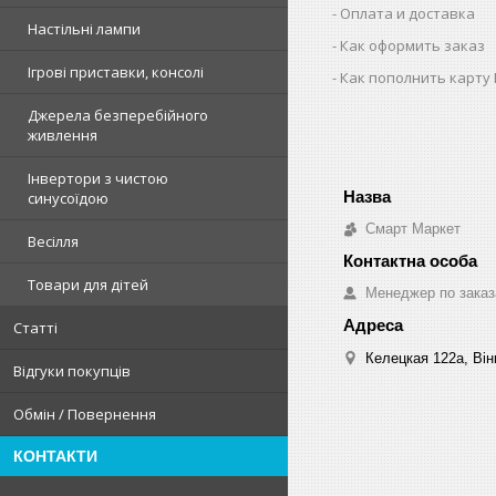
Оплата и доставка
Настільні лампи
Как оформить заказ
Ігрові приставки, консолі
Как пополнить карту
Джерела безперебійного
живлення
Інвертори з чистою
синусоїдою
Смарт Маркет
Весілля
Товари для дітей
Менеджер по зака
Статті
Келецкая 122а, Він
Відгуки покупців
Обмін / Повернення
КОНТАКТИ