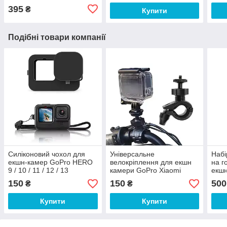
395
₴
Купити
Подібні товари компанії
Силіконовий чохол для
Універсальне
Набі
екшн-камер GoPro HERO
велокріплення для екшн
на г
9 / 10 / 11 / 12 / 13
камери GoPro Xiaomi
екшн
SJCAM Git Up кріплення
SJC
150
150
500
₴
₴
на кермо трубу
Stra
Купити
Купити