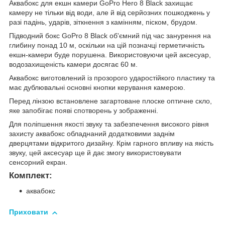
Аквабокс для екшн камери GoPro Hero 8 Black захищає
камеру не тільки від води, але й від серйозних пошкоджень у
разі падінь, ударів, зіткнення з камінням, піском, брудом.
Підводний бокс GoPro 8 Black об'ємний під час занурення на
глибину понад 10 м, оскільки на цій позначці герметичність
екшн-камери буде порушена. Використовуючи цей аксесуар,
водозахищеність камери досягає 60 м.
Аквабокс виготовлений із прозорого ударостійкого пластику та
має дублювальні основні кнопки керування камерою.
Перед лінзою встановлене загартоване плоске оптичне скло,
яке запобігає появі спотворень у зображенні.
Для поліпшення якості звуку та забезпечення високого рівня
захисту аквабокс обладнаний додатковими заднім
дверцятами відкритого дизайну. Крім гарного впливу на якість
звуку, цей аксесуар ще й дає змогу використовувати
сенсорний екран.
Комплект:
аквабокс
Приховати