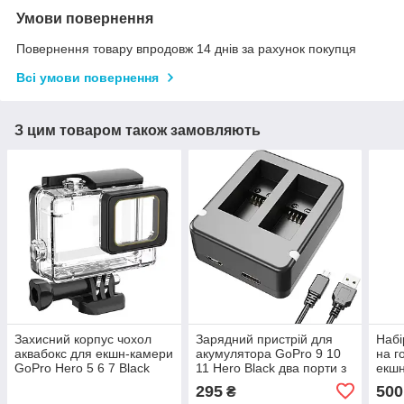
Умови повернення
Повернення товару впродовж 14 днів за рахунок покупця
Всі умови повернення
З цим товаром також замовляють
Захисний корпус чохол
Зарядний пристрій для
Набі
аквабокс для екшн-камери
акумулятора GoPro 9 10
на г
GoPro Hero 5 6 7 Black
11 Hero Black два порти з
екшн
водонепроникний
USB-кабелем
SJC
295
500
₴
Stra