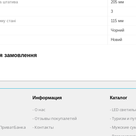
а штатива
205 мм
3
му стані
115 мм
Чорний
Новий
я замовлення
Информация
Каталог
О нас
LED светил
Отзывы покупалетей
Туризм и п
 ПриватБанка
Контакты
Мужские су
Ремни мужс