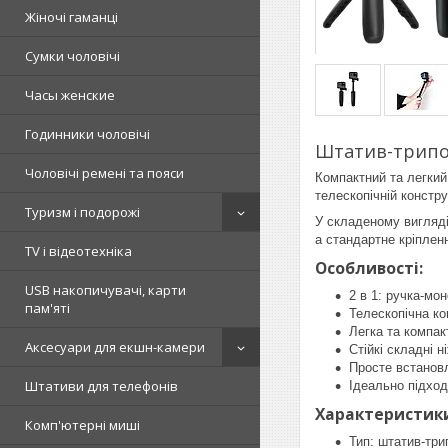
Жіночі гаманці
Сумки чоловічі
Часы женские
Годинники чоловічі
Штатив-трипод
Чоловічі ремені та пояси
Компактний та легкий
телескопічній констр
Туризм і подорожі
У складеному вигляді
а стандартне кріплен
TV і відеотехніка
Особливості:
USB накопичувачі, карти
2 в 1: ручка-мо
пам'яті
Телескопічна ко
Легка та компак
Аксесуари для екшн-камери
Стійкі складні н
Просте встанов
Штативи для телефонів
Ідеально підход
Характеристик
Комп'ютерні миші
Тип: штатив-три