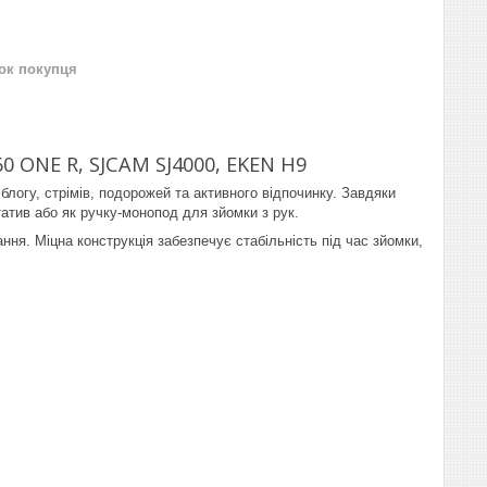
нок покупця
0 ONE R, SJCAM SJ4000, EKEN H9
логу, стрімів, подорожей та активного відпочинку. Завдяки
татив або як ручку-монопод для зйомки з рук.
ня. Міцна конструкція забезпечує стабільність під час зйомки,