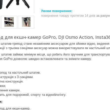
повернення товару протягом 14 днів
за раху
 для екшн-камер GoPro, DJI Osmo Action, Insta36
 штатив-трипод стане незамінним аксесуаром для зйомки відео, ведення б
укції з трьома секціями аксесуар можна використовувати як настільний ш
 штатив займає мінімум місця, що робить його зручним для транспортуван
ня GoPro дозволяє швидко встановлювати та знімати камеру.
нопод та настільний штатив.
нструкція з 3 секціями.
тна конструкція.
іжки.
лення камери.
ить для подорожей, спорту та відеоблогінгу.
и:
под для екшн-камер.