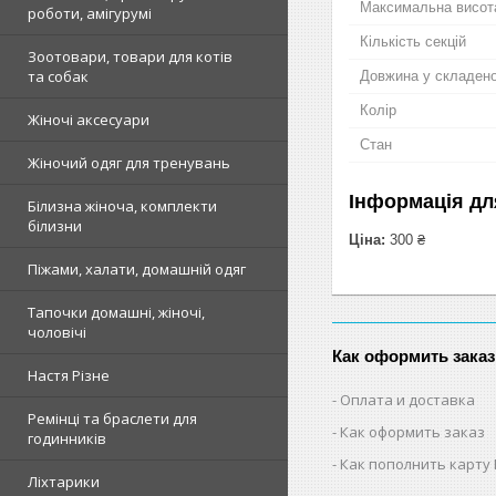
Максимальна висот
роботи, амігурумі
Кількість секцій
Зоотовари, товари для котів
та собак
Довжина у складено
Колір
Жіночі аксесуари
Стан
Жіночий одяг для тренувань
Інформація дл
Білизна жіноча, комплекти
білизни
Ціна:
300 ₴
Піжами, халати, домашній одяг
Тапочки домашні, жіночі,
чоловічі
Как оформить заказ
Настя Різне
Оплата и доставка
Ремінці та браслети для
Как оформить заказ
годинників
Как пополнить карту
Ліхтарики