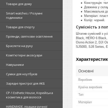
Конструкція: тел
Товари для дому
Довжина у склад
Максимальна до
Smart watches / Розумні
Матеріал: пласт
годинники
Колір: чорний.
Сумісність з п
Товари для спорту
Штатив сумісний з у
Гірлянди, святкове освітлення
Black, HERO 6 Black,
Osmo Action 2, DJI O
Браслети на руку
SJ5000, SJ8 Series, 
Комп'ютерні аксесуари
Характеристик
Навушники
Основні
Сумки для ноутбуків
Виробник
Зарядні пристрої для АКБ
Країна виробник
CP-1 Esthetic House, Корейська
Тип
косметика для волосся
Матеріал
HANDMADE, іграшки ручної