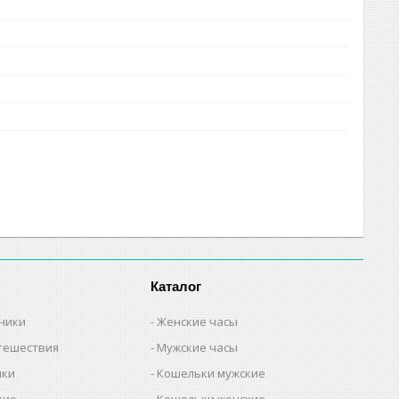
Каталог
ьники
Женские часы
утешествия
Мужские часы
мки
Кошельки мужские
кие
Кошельки женские