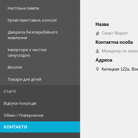
Настільні лампи
Ігрові приставки, консолі
Джерела безперебійного
Смарт Маркет
живлення
Інвертори з чистою
Менеджер по зака
синусоїдою
Весілля
Келецкая 122а, Він
Товари для дітей
Статті
Відгуки покупців
Обмін / Повернення
КОНТАКТИ