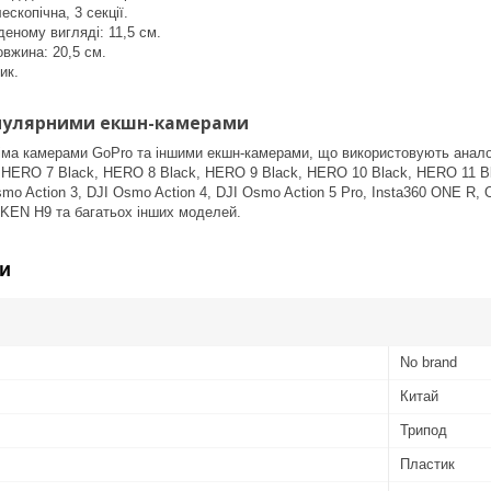
ескопічна, 3 секції.
еному вигляді: 11,5 см.
вжина: 20,5 см.
ик.
опулярними екшн-камерами
сіма камерами GoPro та іншими екшн-камерами, що використовують анало
 HERO 7 Black, HERO 8 Black, HERO 9 Black, HERO 10 Black, HERO 11 Bl
smo Action 3, DJI Osmo Action 4, DJI Osmo Action 5 Pro, Insta360 ONE R,
EKEN H9 та багатьох інших моделей.
и
No brand
Китай
Трипод
Пластик